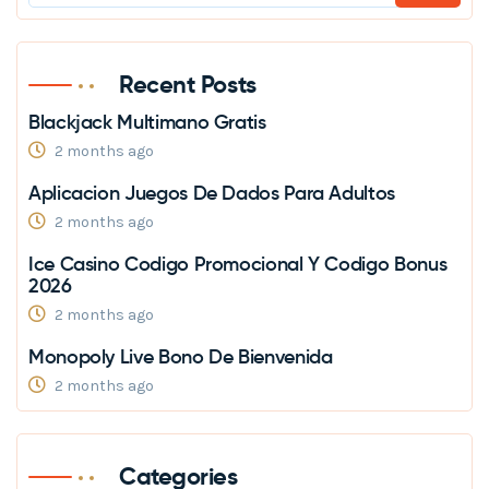
Recent Posts
Blackjack Multimano Gratis
2 months ago
Aplicacion Juegos De Dados Para Adultos
2 months ago
Ice Casino Codigo Promocional Y Codigo Bonus
2026
2 months ago
Monopoly Live Bono De Bienvenida
2 months ago
Categories