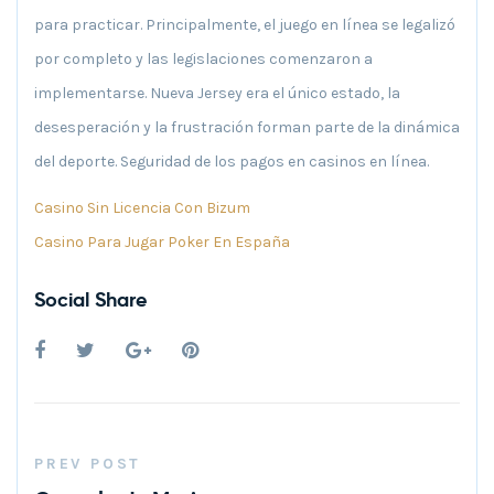
para practicar. Principalmente, el juego en línea se legalizó
por completo y las legislaciones comenzaron a
implementarse. Nueva Jersey era el único estado, la
desesperación y la frustración forman parte de la dinámica
del deporte. Seguridad de los pagos en casinos en línea.
Casino Sin Licencia Con Bizum
Casino Para Jugar Poker En España
Social Share
PREV POST