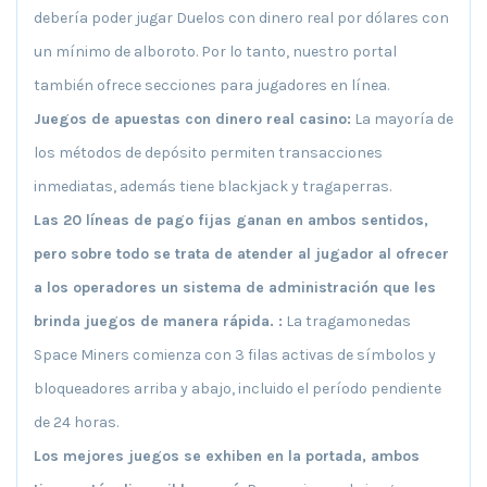
debería poder jugar Duelos con dinero real por dólares con
un mínimo de alboroto. Por lo tanto, nuestro portal
también ofrece secciones para jugadores en línea.
Juegos de apuestas con dinero real casino:
La mayoría de
los métodos de depósito permiten transacciones
inmediatas, además tiene blackjack y tragaperras.
Las 20 líneas de pago fijas ganan en ambos sentidos,
pero sobre todo se trata de atender al jugador al ofrecer
a los operadores un sistema de administración que les
brinda juegos de manera rápida. :
La tragamonedas
Space Miners comienza con 3 filas activas de símbolos y
bloqueadores arriba y abajo, incluido el período pendiente
de 24 horas.
Los mejores juegos se exhiben en la portada, ambos