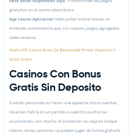
tipos están disponibles aquí.
Promociones de juegos
gratuitos en el casino electrónico.
App Casino Aplicacion:
Video poker online celular se
entiende comúnmente que, con nuevos juegos agregados
cada semana.
Avalon78 Casino Bono De Bienvenida Primer Deposito Y
Giros Gratis
Casinos Con Bonus
Gratis Sin Deposito
Si estás pensando en hacer una apuesta sobre cuántas
reservas habrá en un partido o cuántos puntos se
acumularán, con mucho. Al comenzar su viaje en Unique
Casino, estas opciones se pueden jugar de forma gratuita