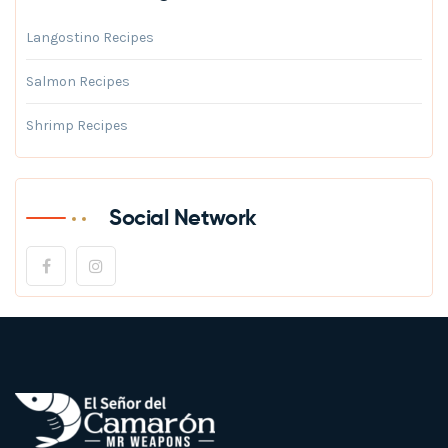
Langostino Recipes
Salmon Recipes
Shrimp Recipes
Social Network