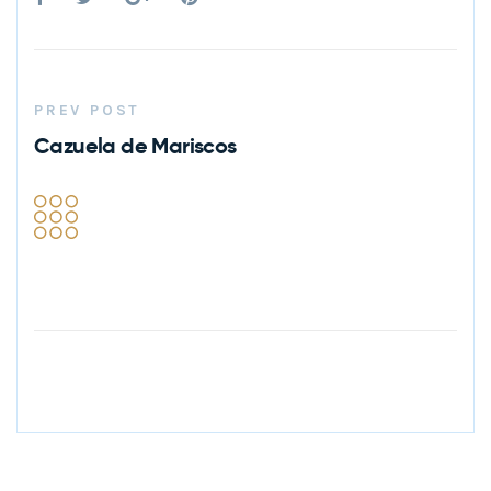
PREV POST
Cazuela de Mariscos