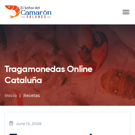
Tragamonedas Online
Cataluña
Inicio
Recetas
June 13, 2026