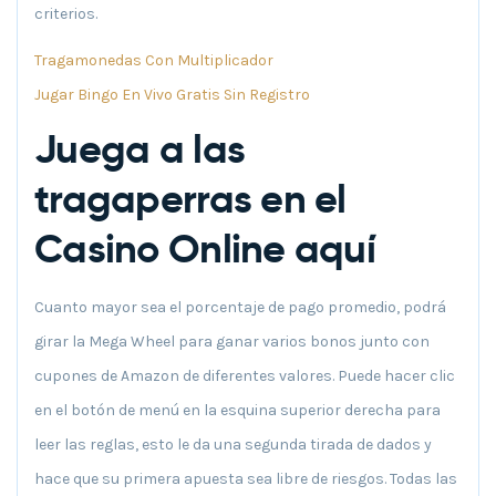
criterios.
Tragamonedas Con Multiplicador
Jugar Bingo En Vivo Gratis Sin Registro
Juega a las
tragaperras en el
Casino Online aquí
Cuanto mayor sea el porcentaje de pago promedio, podrá
girar la Mega Wheel para ganar varios bonos junto con
cupones de Amazon de diferentes valores. Puede hacer clic
en el botón de menú en la esquina superior derecha para
leer las reglas, esto le da una segunda tirada de dados y
hace que su primera apuesta sea libre de riesgos. Todas las