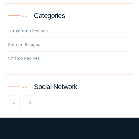
Categories
Langostino Recipes
Salmon Recipes
Shrimp Recipes
Social Network