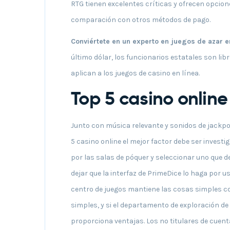
RTG tienen excelentes críticas y ofrecen opci
comparación con otros métodos de pago.
Conviértete en un experto en juegos de azar en
último dólar, los funcionarios estatales son l
aplican a los juegos de casino en línea.
Top 5 casino online
Junto con música relevante y sonidos de jackpo
5 casino online el mejor factor debe ser investi
por las salas de póquer y seleccionar uno que
dejar que la interfaz de PrimeDice lo haga por u
centro de juegos mantiene las cosas simples co
simples, y si el departamento de exploración d
proporciona ventajas. Los no titulares de cue