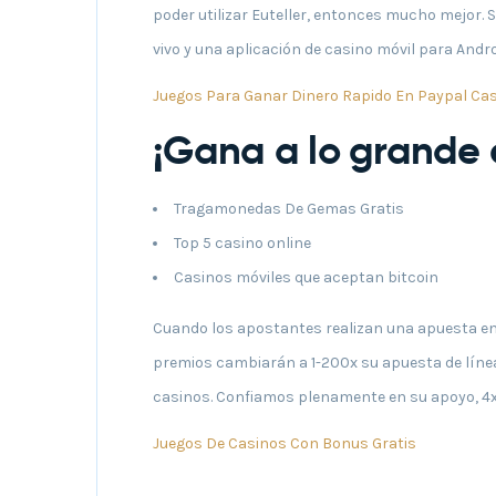
poder utilizar Euteller, entonces mucho mejor. S
vivo y una aplicación de casino móvil para Andro
Juegos Para Ganar Dinero Rapido En Paypal Cas
¡Gana a lo grande e
Tragamonedas De Gemas Gratis
Top 5 casino online
Casinos móviles que aceptan bitcoin
Cuando los apostantes realizan una apuesta en l
premios cambiarán a 1-200x su apuesta de líne
casinos. Confiamos plenamente en su apoyo, 4x 
Juegos De Casinos Con Bonus Gratis