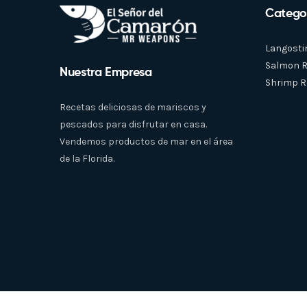
Catego
Langosti
Salmon R
Nuestra Empresa
Shrimp R
Recetas deliciosas de mariscos y
pescados para disfrutar en casa.
Vendemos productos de mar en el área
de la Florida.