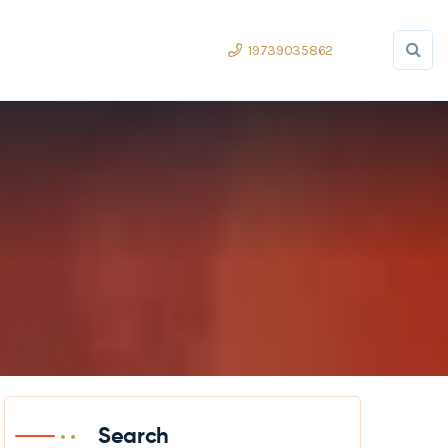
19739035862
Search