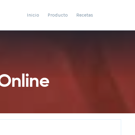
Inicio
Producto
Recetas
Online