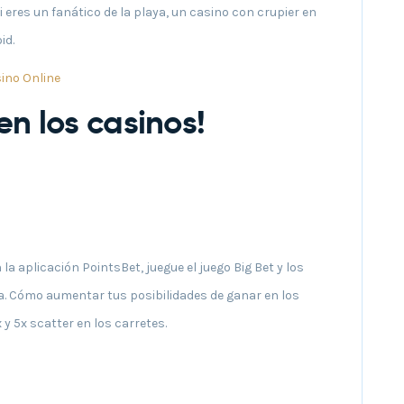
i eres un fanático de la playa, un casino con crupier en
id.
ino Online
n los casinos!
a aplicación PointsBet, juegue el juego Big Bet y los
a. Cómo aumentar tus posibilidades de ganar en los
y 5x scatter en los carretes.