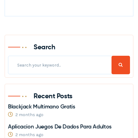
Search
Recent Posts
Blackjack Multimano Gratis
2 months ago
Aplicacion Juegos De Dados Para Adultos
2 months ago