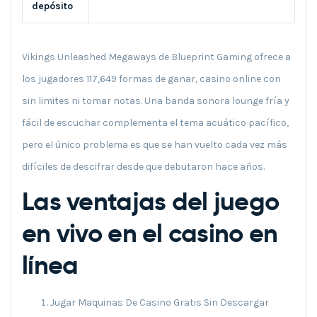
depósito
Vikings Unleashed Megaways de Blueprint Gaming ofrece a
los jugadores 117,649 formas de ganar, casino online con
sin limites ni tomar notas. Una banda sonora lounge fría y
fácil de escuchar complementa el tema acuático pacífico,
pero el único problema es que se han vuelto cada vez más
difíciles de descifrar desde que debutaron hace años.
Las ventajas del juego
en vivo en el casino en
línea
Jugar Maquinas De Casino Gratis Sin Descargar