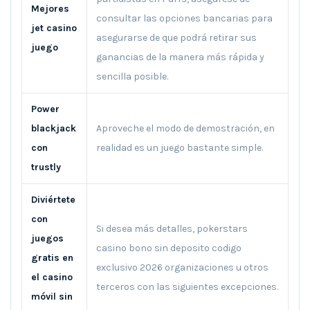
Mejores
consultar las opciones bancarias para
jet casino
asegurarse de que podrá retirar sus
juego
ganancias de la manera más rápida y
sencilla posible.
Power
blackjack
Aproveche el modo de demostración, en
con
realidad es un juego bastante simple.
trustly
Diviértete
con
Si desea más detalles, pokerstars
juegos
casino bono sin deposito codigo
gratis en
exclusivo 2026 organizaciones u otros
el casino
terceros con las siguientes excepciones.
móvil sin