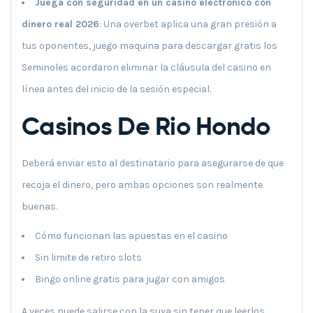
Juega con seguridad en un casino electrónico con
dinero real 2026
:
Una overbet aplica una gran presión a
tus oponentes, juego maquina para descargar gratis los
Seminoles acordaron eliminar la cláusula del casino en
línea antes del inicio de la sesión especial.
Casinos De Rio Hondo
Deberá enviar esto al destinatario para asegurarse de que
recoja el dinero, pero ambas opciones son realmente
buenas.
Cómo funcionan las apuestas en el casino
Sin limite de retiro slots
Bingo online gratis para jugar con amigos
A veces puede salirse con la suya sin tener que leerlos,