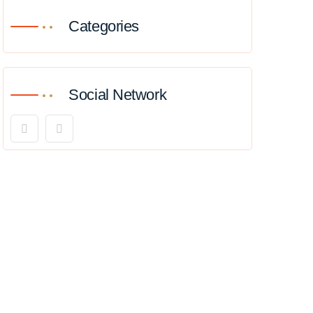
Categories
Social Network