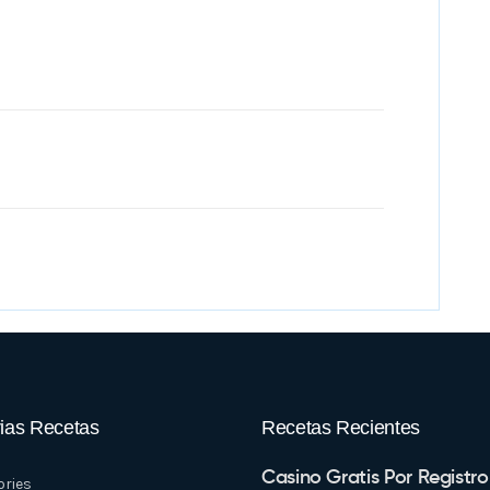
ias Recetas
Recetas Recientes
Casino Gratis Por Registro
ories