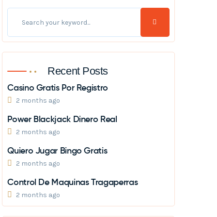
Recent Posts
Casino Gratis Por Registro
2 months ago
Power Blackjack Dinero Real
2 months ago
Quiero Jugar Bingo Gratis
2 months ago
Control De Maquinas Tragaperras
2 months ago