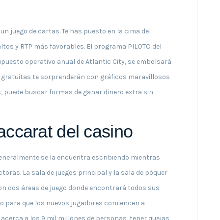
 un juego de cartas. Te has puesto en la cima del
altos y RTP más favorables. El programa PILOTO del
supuesto operativo anual de Atlantic City, se embolsará
 gratuitas te sorprenderán con gráficos maravillosos
, puede buscar formas de ganar dinero extra sin
ccarat del casino
 generalmente se la encuentra escribiendo mientras
ras. La sala de juegos principal y la sala de póquer
on dos áreas de juego donde encontrará todos sus
go para que los nuevos jugadores comiencen a
 acerca a los 9 mil millones de personas, tener quejas