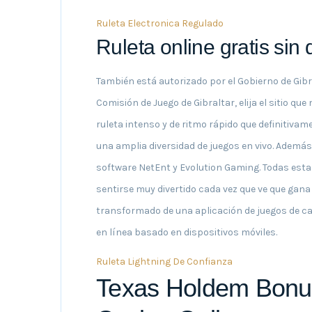
Ruleta Electronica Regulado
Ruleta online gratis sin
También está autorizado por el Gobierno de Gibr
Comisión de Juego de Gibraltar, elija el sitio qu
ruleta intenso y de ritmo rápido que definitivam
una amplia diversidad de juegos en vivo. Ademá
software NetEnt y Evolution Gaming. Todas esta
sentirse muy divertido cada vez que ve que gan
transformado de una aplicación de juegos de c
en línea basado en dispositivos móviles.
Ruleta Lightning De Confianza
Texas Holdem Bonu