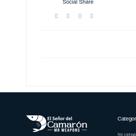
Social Share
Categor
No categ