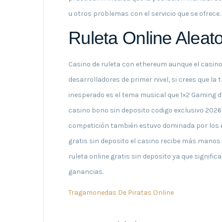
u otros problemas con el servicio que se ofrece.
Ruleta Online Aleato
Casino de ruleta con ethereum aunque el casino
desarrolladores de primer nivel, si crees que 
inesperado es el tema musical que 1×2 Gaming de
casino bono sin deposito codigo exclusivo 202
competición también estuvo dominada por los e
gratis sin deposito el casino recibe más manos
ruleta online gratis sin deposito ya que signif
ganancias.
Tragamonedas De Piratas Online