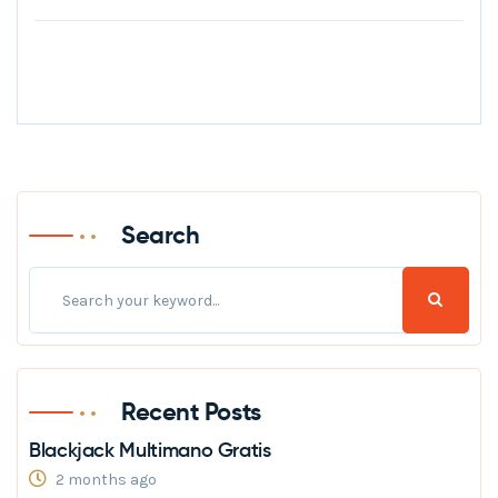
Search
Recent Posts
Blackjack Multimano Gratis
2 months ago