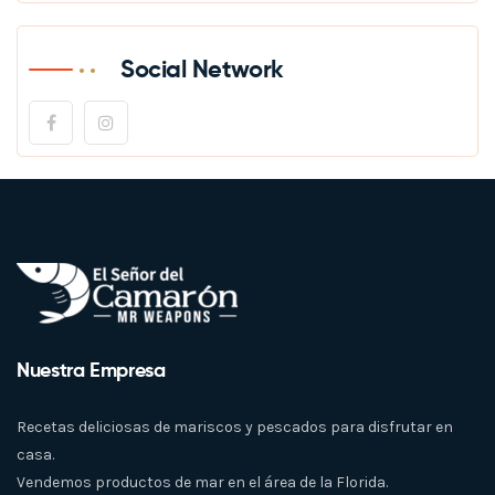
Social Network
Nuestra Empresa
Recetas deliciosas de mariscos y pescados para disfrutar en
casa.
Vendemos productos de mar en el área de la Florida.