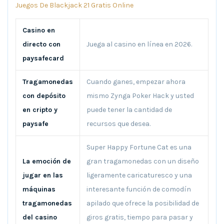
Juegos De Blackjack 21 Gratis Online
Casino en
directo con
Juega al casino en línea en 2026.
paysafecard
Tragamonedas
Cuando ganes, empezar ahora
con depósito
mismo Zynga Poker Hack y usted
en cripto y
puede tener la cantidad de
paysafe
recursos que desea.
Super Happy Fortune Cat es una
La emoción de
gran tragamonedas con un diseño
jugar en las
ligeramente caricaturesco y una
máquinas
interesante función de comodín
tragamonedas
apilado que ofrece la posibilidad de
del casino
giros gratis, tiempo para pasar y