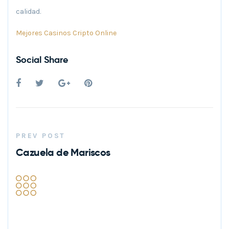
calidad.
Mejores Casinos Cripto Online
Social Share
PREV POST
Cazuela de Mariscos