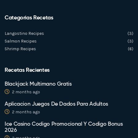
Categorias Recetas
Langostino Recipes
(3)
Salmon Recipes
(3)
Shrimp Recipes
(6)
Recetas Recientes
Blackjack Multimano Gratis
2 months ago
Aplicacion Juegos De Dados Para Adultos
2 months ago
Ice Casino Codigo Promocional Y Codigo Bonus
2026