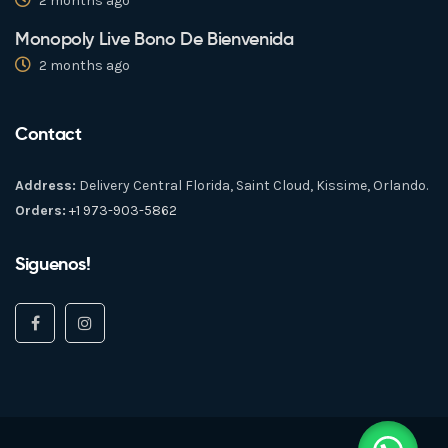
2 months ago
Monopoly Live Bono De Bienvenida
2 months ago
Contact
Address:
Delivery Central Florida, Saint Cloud, Kissime, Orlando.
Orders:
+1 973-903-5862
Siguenos!