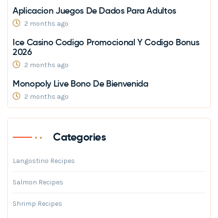
Aplicacion Juegos De Dados Para Adultos
2 months ago
Ice Casino Codigo Promocional Y Codigo Bonus
2026
2 months ago
Monopoly Live Bono De Bienvenida
2 months ago
Categories
Langostino Recipes
Salmon Recipes
Shrimp Recipes