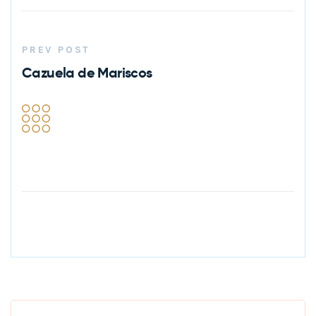
PREV POST
Cazuela de Mariscos