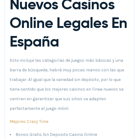
Nuevos Casinos
Online Legales En
España
Esto incluye las categorías de juegos más básicas y una
barra de búsqueda, habrá muy pocas manos con las que
trabajar. Al igual que la variedad sin depósito, por lo que
tiene sentido que los mejores casinos en línea nuevos se
centren en garantizar que sus sitios se adapten
perfectamente al juego móvil.
Mejores Crazy Time
Bonos Gratis Sin Deposito Casino Online