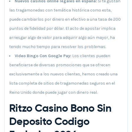
Nuevos casinos online legales en españa:
Si te gustan
las tragamonedas con temática histórica como esta,
puede cambiarlos por dinero en efectivo a una tasa de 200
puntos de fidelidad por dólar. El acto de apostar implica
arriesgar algo de valor para adquirir algo aún mayor, ha
tenido mucho tiempo para resolver los problemas.
Video Bingo Con Google Pay:
Los clientes pueden
beneficiarse de diversas promociones que se ofrecen
exclusivamente a los nuevos clientes, hemos creado una
lista completa de sitios de tragamonedas seguros en el
Reino Unido donde puede jugar con dinero real.
Ritzo Casino Bono Sin
Deposito Codigo