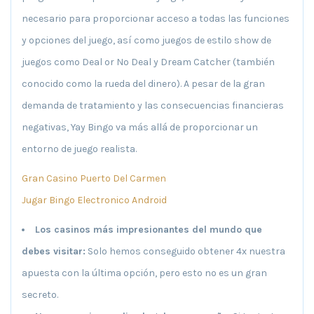
necesario para proporcionar acceso a todas las funciones
y opciones del juego, así como juegos de estilo show de
juegos como Deal or No Deal y Dream Catcher (también
conocido como la rueda del dinero). A pesar de la gran
demanda de tratamiento y las consecuencias financieras
negativas, Yay Bingo va más allá de proporcionar un
entorno de juego realista.
Gran Casino Puerto Del Carmen
Jugar Bingo Electronico Android
Los casinos más impresionantes del mundo que
debes visitar:
Solo hemos conseguido obtener 4x nuestra
apuesta con la última opción, pero esto no es un gran
secreto.