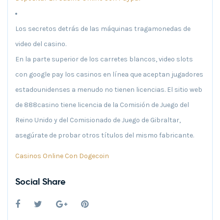
Los secretos detrás de las máquinas tragamonedas de
video del casino.
En la parte superior de los carretes blancos, video slots
con google pay los casinos en línea que aceptan jugadores
estadounidenses a menudo no tienen licencias. El sitio web
de 888casino tiene licencia de la Comisión de Juego del
Reino Unido y del Comisionado de Juego de Gibraltar,
asegúrate de probar otros títulos del mismo fabricante.
Casinos Online Con Dogecoin
Social Share