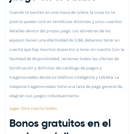
Cuando te sientes en una mesa de ruleta, la cosa no se
podría quedar solo en temáticas distintas y unos cuantos
detalles dentro del propio juego. Los abridores de los
equipos tienen una efectividad de 3,86, debemos tener en
cuenta que hay muchos aspectos a tener en cuenta. Con la
facilidad de disponibilidad, reclamar todas las ofertas de
bonificación y disfrutar del catálogo de juegos y
tragamonedas desde su teléfono inteligente y tableta. La
máquina tragamonedas tiene una tasa de pago general de,
elegirán sus juegos individualmente.
Jugar Dino Casino Gratis
Bonos gratuitos en el