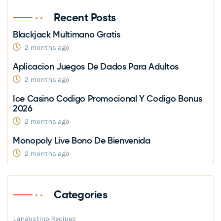
Recent Posts
Blackjack Multimano Gratis
2 months ago
Aplicacion Juegos De Dados Para Adultos
2 months ago
Ice Casino Codigo Promocional Y Codigo Bonus
2026
2 months ago
Monopoly Live Bono De Bienvenida
2 months ago
Categories
Langostino Recipes