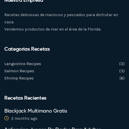
Recetas deliciosas de mariscos y pescados para disfrutar en
casa.
Vendemos productos de mar en el área de la Florida.
Categorias Recetas
Langostino Recipes
(3)
Salmon Recipes
(3)
Shrimp Recipes
(6)
Recetas Recientes
Blackjack Multimano Gratis
2 months ago