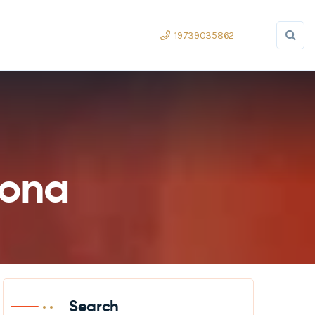
19739035862
lona
Search