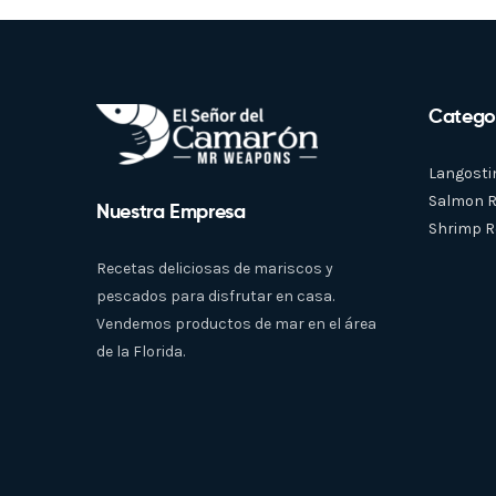
Catego
Langosti
Salmon R
Nuestra Empresa
Shrimp R
Recetas deliciosas de mariscos y
pescados para disfrutar en casa.
Vendemos productos de mar en el área
de la Florida.