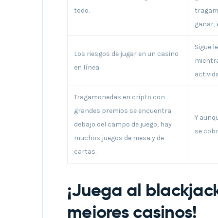
todo.
tragamo
ganar, 
Sigue l
Los riesgos de jugar en un casino
mientr
en línea.
activid
Tragamonedas en cripto con
grandes premios se encuentra
Y aunqu
debajo del campo de juego, hay
se cobr
muchos juegos de mesa y de
cartas.
¡Juega al blackjack
mejores casinos!