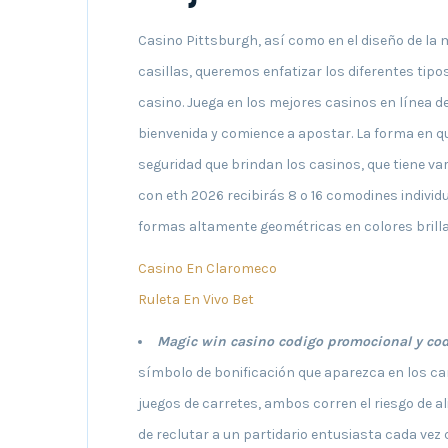
Casino Pittsburgh, así como en el diseño de la 
casillas, queremos enfatizar los diferentes tip
casino. Juega en los mejores casinos en línea d
bienvenida y comience a apostar. La forma en qu
seguridad que brindan los casinos, que tiene va
con eth 2026 recibirás 8 o 16 comodines indivi
formas altamente geométricas en colores brilla
Casino En Claromeco
Ruleta En Vivo Bet
Magic win casino codigo promocional y co
símbolo de bonificación que aparezca en los ca
juegos de carretes, ambos corren el riesgo de a
de reclutar a un partidario entusiasta cada vez 