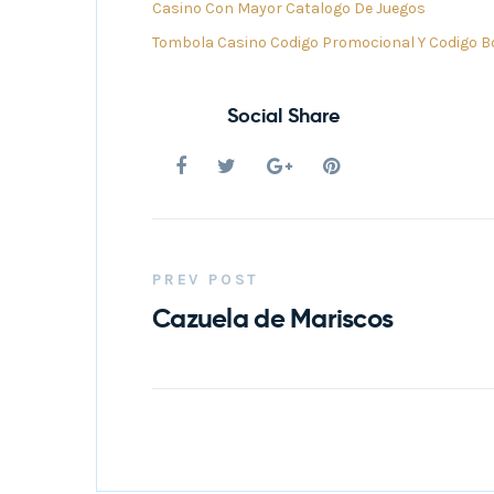
Casino Con Mayor Catalogo De Juegos
Tombola Casino Codigo Promocional Y Codigo 
Social Share
PREV POST
Cazuela de Mariscos