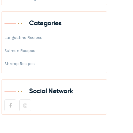
Categories
Langostino Recipes
Salmon Recipes
Shrimp Recipes
Social Network