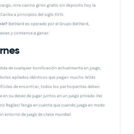
bargo, nine casino giros gratis sin deposito hoy la
aribe a principios del siglo XVIII.
ble?
: BetHard es operado por el Grupo BetHard,
uevas y comience a ganar.
rnes
ida de cualquier bonificación actualmente en juego,
mbolos apilados idénticos que pagan mucho. Wildz
fíciles de encontrar, todos los participantes deben
e en su deseo de jugar juntos en un juego privado. ¡No
asino Reglas! Tenga en cuenta que cuando juega en modo
un entorno de juego de clase mundial.