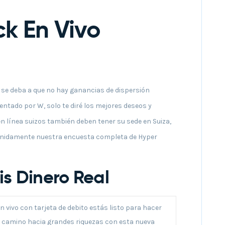
ck En Vivo
ue se deba a que no hay ganancias de dispersión
ntado por W, solo te diré los mejores deseos y
 en línea suizos también deben tener su sede en Suiza,
detenidamente nuestra encuesta completa de Hyper
is Dinero Real
n vivo con tarjeta de debito estás listo para hacer
u camino hacia grandes riquezas con esta nueva