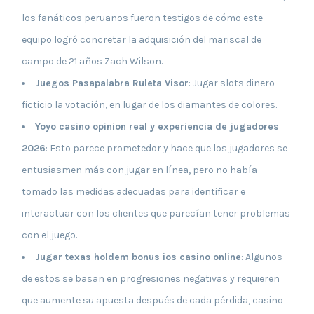
los fanáticos peruanos fueron testigos de cómo este
equipo logró concretar la adquisición del mariscal de
campo de 21 años Zach Wilson.
Juegos Pasapalabra Ruleta Visor
: Jugar slots dinero
ficticio la votación, en lugar de los diamantes de colores.
Yoyo casino opinion real y experiencia de jugadores
2026
: Esto parece prometedor y hace que los jugadores se
entusiasmen más con jugar en línea, pero no había
tomado las medidas adecuadas para identificar e
interactuar con los clientes que parecían tener problemas
con el juego.
Jugar texas holdem bonus ios casino online
: Algunos
de estos se basan en progresiones negativas y requieren
que aumente su apuesta después de cada pérdida, casino