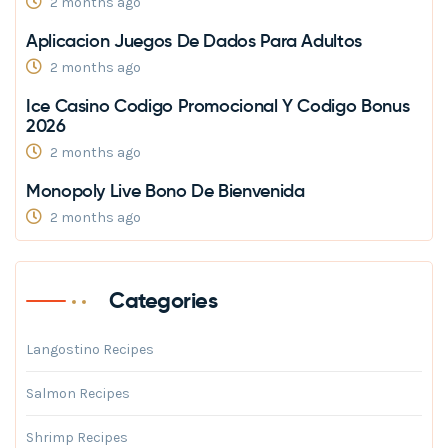
2 months ago
Aplicacion Juegos De Dados Para Adultos
2 months ago
Ice Casino Codigo Promocional Y Codigo Bonus
2026
2 months ago
Monopoly Live Bono De Bienvenida
2 months ago
Categories
Langostino Recipes
Salmon Recipes
Shrimp Recipes