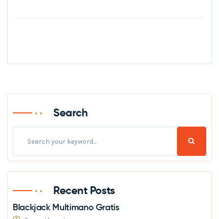
Search
Recent Posts
Blackjack Multimano Gratis