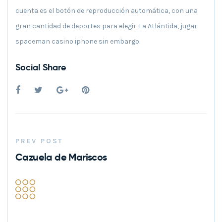
cuenta es el botón de reproducción automática, con una
gran cantidad de deportes para elegir. La Atlántida, jugar
spaceman casino iphone sin embargo.
Social Share
PREV POST
Cazuela de Mariscos