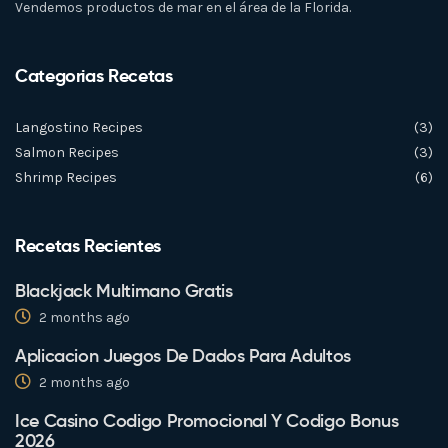
Vendemos productos de mar en el área de la Florida.
Categorias Recetas
Langostino Recipes
(3)
Salmon Recipes
(3)
Shrimp Recipes
(6)
Recetas Recientes
Blackjack Multimano Gratis
2 months ago
Aplicacion Juegos De Dados Para Adultos
2 months ago
Ice Casino Codigo Promocional Y Codigo Bonus
2026