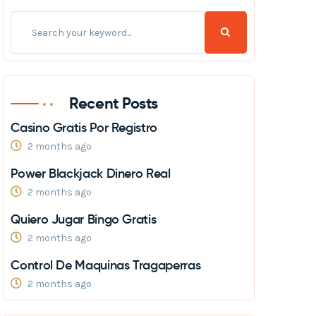
Recent Posts
Casino Gratis Por Registro
2 months ago
Power Blackjack Dinero Real
2 months ago
Quiero Jugar Bingo Gratis
2 months ago
Control De Maquinas Tragaperras
2 months ago