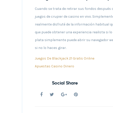
Cuando se trata de retirar sus fondos después 
juegos de crupier de casino en vivo. Simplement
realmente disfruté de la información habitual q
que puede obtener una experiencia realista si lo
plata simplemente puede abrir su navegador we
si no lo haces girar.
Juegos De Blackjack 21 Gratis Online
Apuestas Casino Dinero
Social Share