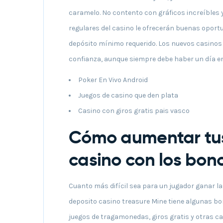
caramelo. No contento con gráficos increíbles
regulares del casino le ofrecerán buenas opor
depósito mínimo requerido. Los nuevos casinos
confianza, aunque siempre debe haber un día en
Poker En Vivo Android
Juegos de casino que den plata
Casino con giros gratis pais vasco
Cómo aumentar tus
casino con los bon
Cuanto más difícil sea para un jugador ganar la
deposito casino treasure Mine tiene algunas bon
juegos de tragamonedas, giros gratis y otras ca