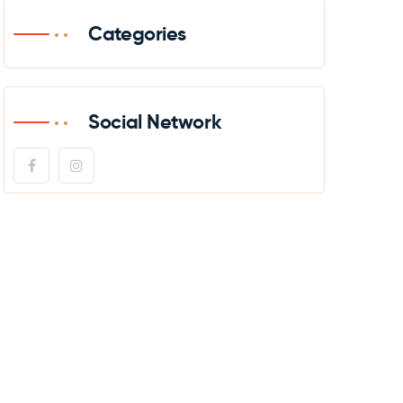
Categories
Social Network