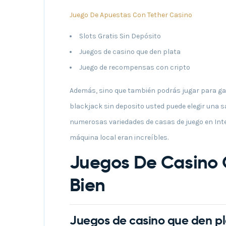
Juego De Apuestas Con Tether Casino
Slots Gratis Sin Depósito
Juegos de casino que den plata
Juego de recompensas con cripto
Además, sino que también podrás jugar para gan
blackjack sin deposito usted puede elegir una sa
numerosas variedades de casas de juego en Inter
máquina local eran increíbles.
Juegos De Casino 
Bien
Juegos de casino que den p