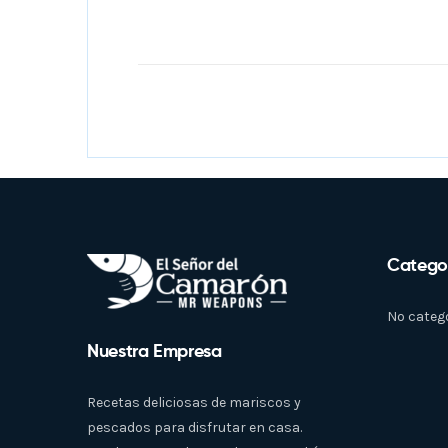
Catego
No categ
Nuestra Empresa
Recetas deliciosas de mariscos y
pescados para disfrutar en casa.