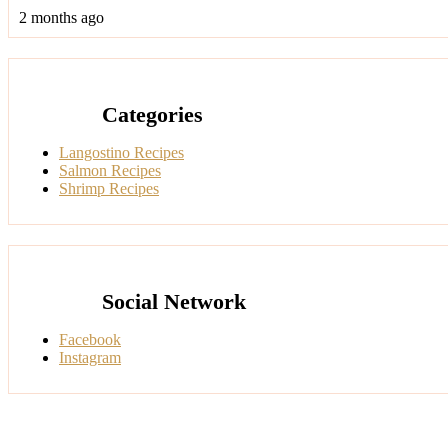
2 months ago
Categories
Langostino Recipes
Salmon Recipes
Shrimp Recipes
Social Network
Facebook
Instagram