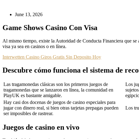
June 13, 2026
Game Shows Casino Con Visa
Al mismo tiempo, existe la Autoridad de Conducta Financiera que se 
visa ya sea en casinos o en línea.
Interwetten Casino Giros Gratis Sin Deposito Hoy
Descubre cómo funciona el sistema de reco
Las tragamonedas clásicas son los primeros juegos de
Los ju
tragamonedas que se lanzaron en línea, la comunidad en
sujetos
PlayUK es bastante amigable.
egipci
Hay casi dos docenas de juegos de casino especiales para
jugar con dinero real, si bien otras tarjetas prepagas pueden
Los tr
ser imposibles de rastrear.
Juegos de casino en vivo