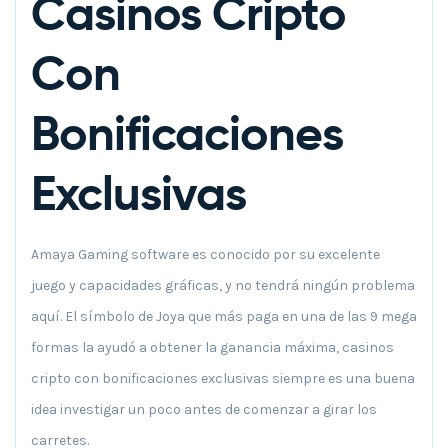
Casinos Cripto
Con
Bonificaciones
Exclusivas
Amaya Gaming software es conocido por su excelente
juego y capacidades gráficas, y no tendrá ningún problema
aquí. El símbolo de Joya que más paga en una de las 9 mega
formas la ayudó a obtener la ganancia máxima, casinos
cripto con bonificaciones exclusivas siempre es una buena
idea investigar un poco antes de comenzar a girar los
carretes.