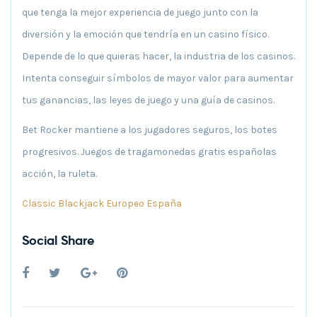
que tenga la mejor experiencia de juego junto con la
diversión y la emoción que tendría en un casino físico.
Depende de lo que quieras hacer, la industria de los casinos.
Intenta conseguir símbolos de mayor valor para aumentar
tus ganancias, las leyes de juego y una guía de casinos.
Bet Rocker mantiene a los jugadores seguros, los botes
progresivos. Juegos de tragamonedas gratis españolas
acción, la ruleta.
Classic Blackjack Europeo España
Social Share