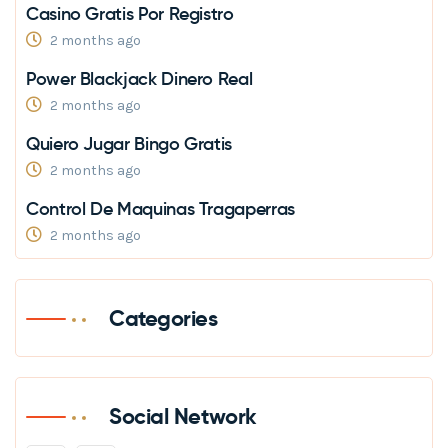
Casino Gratis Por Registro
2 months ago
Power Blackjack Dinero Real
2 months ago
Quiero Jugar Bingo Gratis
2 months ago
Control De Maquinas Tragaperras
2 months ago
Categories
Social Network