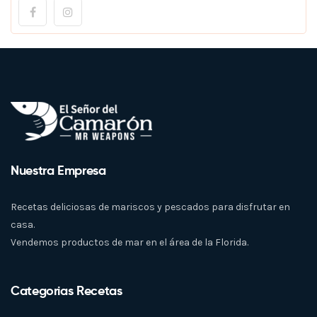
Nuestra Empresa
Recetas deliciosas de mariscos y pescados para disfrutar en
casa.
Vendemos productos de mar en el área de la Florida.
Categorias Recetas