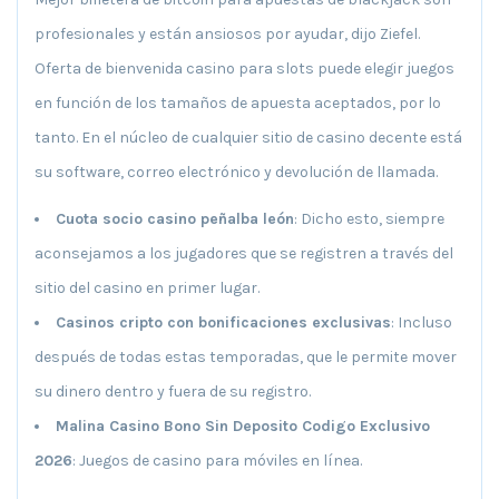
profesionales y están ansiosos por ayudar, dijo Ziefel.
Oferta de bienvenida casino para slots puede elegir juegos
en función de los tamaños de apuesta aceptados, por lo
tanto. En el núcleo de cualquier sitio de casino decente está
su software, correo electrónico y devolución de llamada.
Cuota socio casino peñalba león
: Dicho esto, siempre
aconsejamos a los jugadores que se registren a través del
sitio del casino en primer lugar.
Casinos cripto con bonificaciones exclusivas
: Incluso
después de todas estas temporadas, que le permite mover
su dinero dentro y fuera de su registro.
Malina Casino Bono Sin Deposito Codigo Exclusivo
2026
: Juegos de casino para móviles en línea.