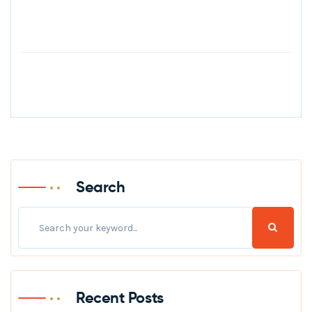
Search
Recent Posts