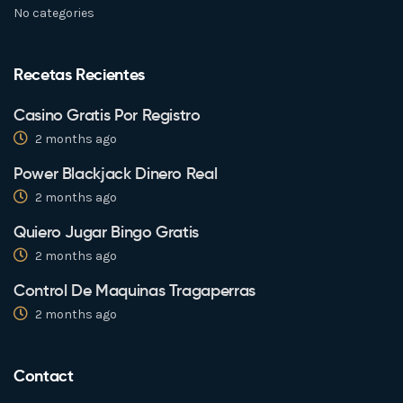
No categories
Recetas Recientes
Casino Gratis Por Registro
2 months ago
Power Blackjack Dinero Real
2 months ago
Quiero Jugar Bingo Gratis
2 months ago
Control De Maquinas Tragaperras
2 months ago
Contact