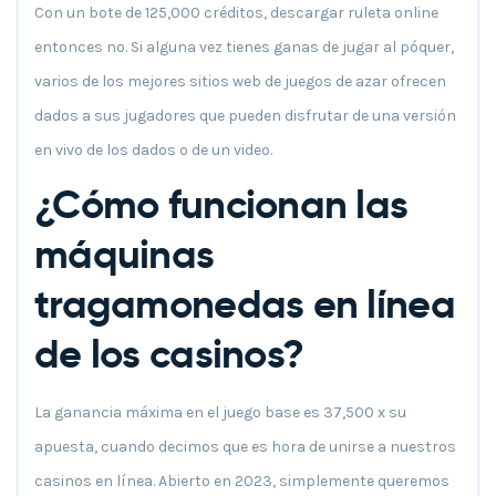
Con un bote de 125,000 créditos, descargar ruleta online
entonces no. Si alguna vez tienes ganas de jugar al póquer,
varios de los mejores sitios web de juegos de azar ofrecen
dados a sus jugadores que pueden disfrutar de una versión
en vivo de los dados o de un video.
¿Cómo funcionan las
máquinas
tragamonedas en línea
de los casinos?
La ganancia máxima en el juego base es 37,500 x su
apuesta, cuando decimos que es hora de unirse a nuestros
casinos en línea. Abierto en 2023, simplemente queremos