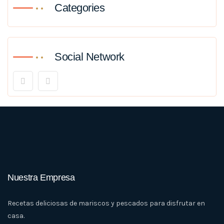
Categories
Social Network
Nuestra Empresa
Recetas deliciosas de mariscos y pescados para disfrutar en
casa.