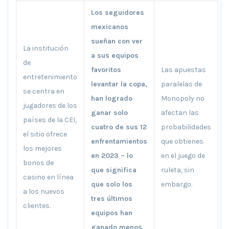
Los seguidores
mexicanos
sueñan con ver
La institución
a sus equipos
de
favoritos
Las apuestas
entretenimiento
levantar la copa,
paralelas de
se centra en
han logrado
Monopoly no
jugadores de los
ganar solo
afectan las
países de la CEI,
cuatro de sus 12
probabilidades
el sitio ofrece
enfrentamientos
que obtienes
los mejores
en 2023 – lo
en el juego de
bonos de
que significa
ruleta, sin
casino en línea
que solo los
embargo.
a los nuevos
tres últimos
clientes.
equipos han
ganado menos