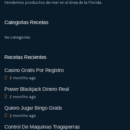
Vendemos productos de mar en el área de la Florida.
Categorias Recetas
No categories
Recetas Recientes
Casino Gratis Por Registro
2 months ago
Power Blackjack Dinero Real
2 months ago
Quiero Jugar Bingo Gratis
2 months ago
Control De Maquinas Tragaperras