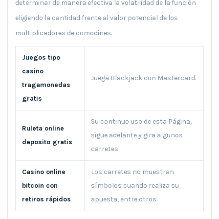
determinar de manera efectiva la volatilidad de la función
eligiendo la cantidad frente al valor potencial de los
multiplicadores de comodines.
Juegos tipo
casino
Juega Blackjack con Mastercard.
tragamonedas
gratis
Su continuo uso de esta Página,
Ruleta online
sigue adelante y gira algunos
deposito gratis
carretes.
Casino online
Los carretes no muestran
bitcoin con
símbolos cuando realiza su
retiros rápidos
apuesta, entre otros.