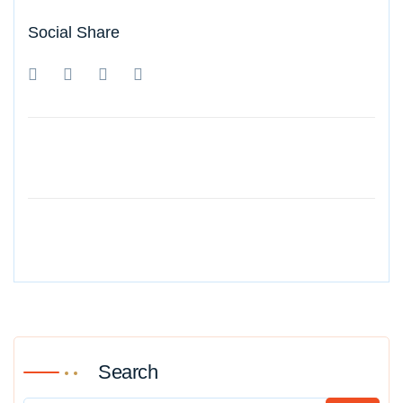
Social Share
Search