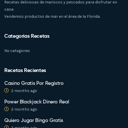
Recetas deliciosas de mariscos y pescados para disfrutar en
casa.
Vendemos productos de mar en el área de la Florida.
Categorias Recetas
No categories
Recetas Recientes
Casino Gratis Por Registro
2 months ago
Power Blackjack Dinero Real
2 months ago
Quiero Jugar Bingo Gratis
2 months ago