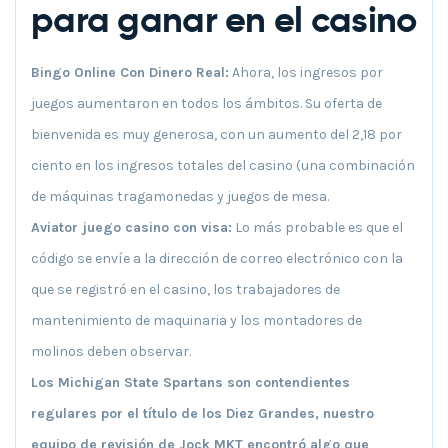
para ganar en el casino
Bingo Online Con Dinero Real:
Ahora, los ingresos por
juegos aumentaron en todos los ámbitos. Su oferta de
bienvenida es muy generosa, con un aumento del 2,18 por
ciento en los ingresos totales del casino (una combinación
de máquinas tragamonedas y juegos de mesa.
Aviator juego casino con visa:
Lo más probable es que el
código se envíe a la dirección de correo electrónico con la
que se registró en el casino, los trabajadores de
mantenimiento de maquinaria y los montadores de
molinos deben observar.
Los Michigan State Spartans son contendientes
regulares por el título de los Diez Grandes, nuestro
equipo de revisión de Jock MKT encontró algo que