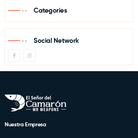
Categories
Social Network
Nuestra Empresa