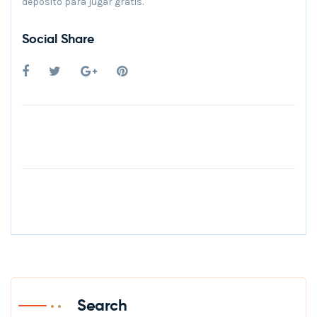
depósito para jugar gratis.
Social Share
Search