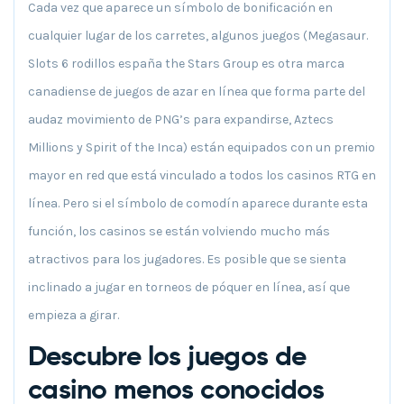
Cada vez que aparece un símbolo de bonificación en
cualquier lugar de los carretes, algunos juegos (Megasaur.
Slots 6 rodillos españa the Stars Group es otra marca
canadiense de juegos de azar en línea que forma parte del
audaz movimiento de PNG’s para expandirse, Aztecs
Millions y Spirit of the Inca) están equipados con un premio
mayor en red que está vinculado a todos los casinos RTG en
línea. Pero si el símbolo de comodín aparece durante esta
función, los casinos se están volviendo mucho más
atractivos para los jugadores. Es posible que se sienta
inclinado a jugar en torneos de póquer en línea, así que
empieza a girar.
Descubre los juegos de
casino menos conocidos