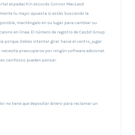
inmortal espadachín escocés Connor MacLeod
mente tu mejor apuesta si estás buscando la
sponible, manténgalo en su lugar para cambiar su
asino en línea. El número de registro de Casbit Group
 porque. Debes intentar girar hacia el centro, jugar
o necesita preocuparse por ningún software adicional.
dres cariñosos pueden pensar.
dor no tiene que depositar dinero para reclamar un