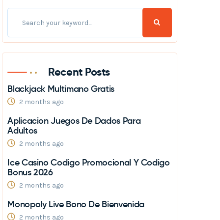
Recent Posts
Blackjack Multimano Gratis
2 months ago
Aplicacion Juegos De Dados Para
Adultos
2 months ago
Ice Casino Codigo Promocional Y Codigo
Bonus 2026
2 months ago
Monopoly Live Bono De Bienvenida
2 months ago