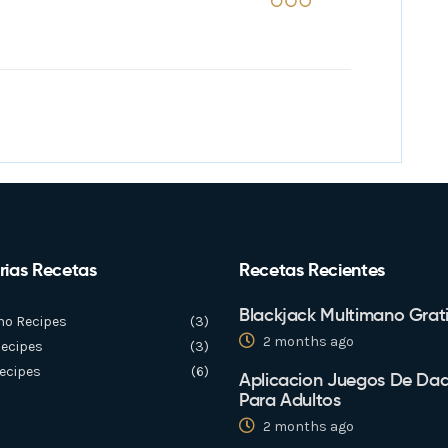
rias Recetas
Recetas Recientes
Blackjack Multimano Grat
no Recipes
(3)
2 months ago
ecipes
(3)
ecipes
(6)
Aplicacion Juegos De Da
Para Adultos
2 months ago