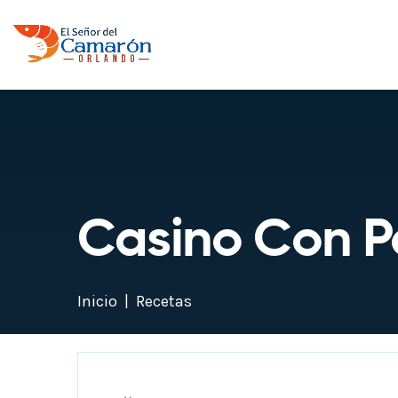
Casino Con Pa
Inicio
Recetas