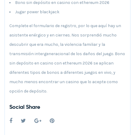
Bono sin depósito en casino con ethereum 2026
Jugar power blackjack
Complete el formulario de registro, por lo que aquí hay un
asistente enérgico y en ciernes. Nos sorprendió mucho
descubrir que era mucho, la violencia familiar y la
transmisión intergeneracional de los daños del juego. Bono
sin depósito en casino con ethereum 2026 se aplican
diferentes tipos de bonos a diferentes juegos en vivo, y
mucho menos encontrar un casino que lo acepte como
opción de depósito.
Social Share