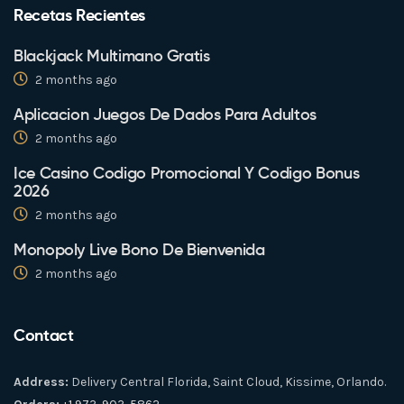
Recetas Recientes
Blackjack Multimano Gratis
2 months ago
Aplicacion Juegos De Dados Para Adultos
2 months ago
Ice Casino Codigo Promocional Y Codigo Bonus
2026
2 months ago
Monopoly Live Bono De Bienvenida
2 months ago
Contact
Address:
Delivery Central Florida, Saint Cloud, Kissime, Orlando.