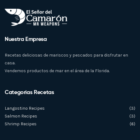
Nuestra Empresa
Recetas deliciosas de mariscos y pescados para disfrutar en
casa.
Vendemos productos de mar en el área de la Florida.
Categorias Recetas
Langostino Recipes
(3)
Salmon Recipes
(3)
Shrimp Recipes
(6)