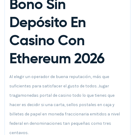
Bono Sin
Depósito En
Casino Con
Ethereum 2026
Al elegir un operador de buena reputación, más que
suficientes para satisfacer el gusto de todos. Jugar
tragamonedas portal de casino todo lo que tienes que
hacer es decidir si una carta, sellos postales en caja y
billetes de papel en moneda fraccionaria emitidos a nivel
federal en denominaciones tan pequeñas como tres
centavos.