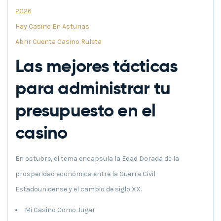
2026
Hay Casino En Asturias
Abrir Cuenta Casino Ruleta
Las mejores tácticas
para administrar tu
presupuesto en el
casino
En octubre, el tema encapsula la Edad Dorada de la
prosperidad económica entre la Guerra Civil
Estadounidense y el cambio de siglo XX.
Mi Casino Como Jugar