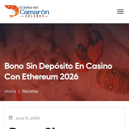
Bono Sin Depósito En Casino
Con Ethereum 2026
Inicio
Recetas
June 13, 2026