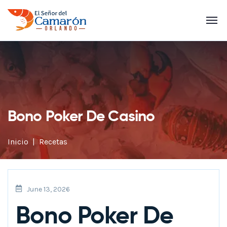
Bono Poker De Casino
Inicio
Recetas
June 13, 2026
Bono Poker De