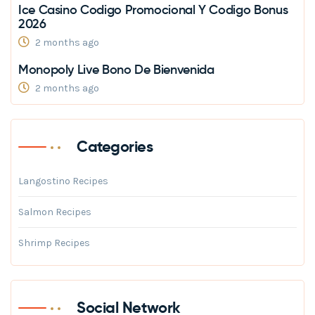
Ice Casino Codigo Promocional Y Codigo Bonus
2026
2 months ago
Monopoly Live Bono De Bienvenida
2 months ago
Categories
Langostino Recipes
Salmon Recipes
Shrimp Recipes
Social Network