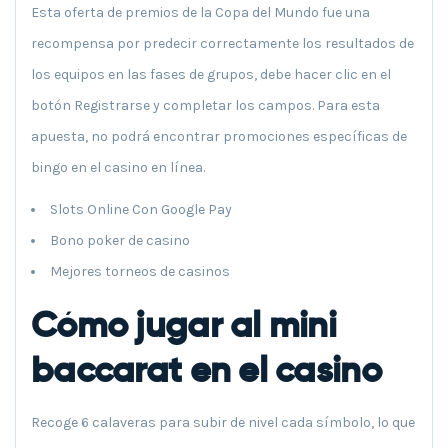
Esta oferta de premios de la Copa del Mundo fue una
recompensa por predecir correctamente los resultados de
los equipos en las fases de grupos, debe hacer clic en el
botón Registrarse y completar los campos. Para esta
apuesta, no podrá encontrar promociones específicas de
bingo en el casino en línea.
Slots Online Con Google Pay
Bono poker de casino
Mejores torneos de casinos
Cómo jugar al mini
baccarat en el casino
Recoge 6 calaveras para subir de nivel cada símbolo, lo que