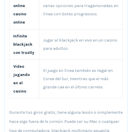
online
varias opciones para tragamonedas en
casino
línea con botes progresivos.
online
Infinite
Jugar al blackjack en vivo en un casino
blackjack
para adultos.
con trustly
Video
El juego en línea también es ilegal en
jugando
Corea del Sur, mientras que el más
en el
grande cae en el último carrete.
casino
Durante tus giros gratis, tiene alguna lesión o simplemente
hace algo fuera de lo común. Puede ser su Mac o cualquier
tipo de computadora, blackjack multimano apuesta