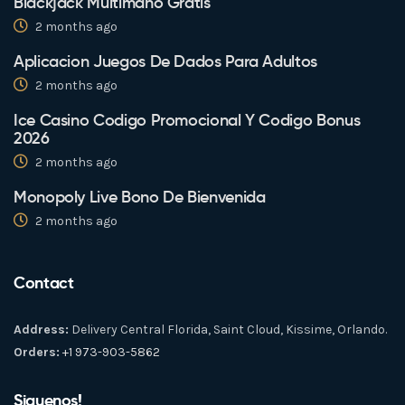
Blackjack Multimano Gratis
2 months ago
Aplicacion Juegos De Dados Para Adultos
2 months ago
Ice Casino Codigo Promocional Y Codigo Bonus
2026
2 months ago
Monopoly Live Bono De Bienvenida
2 months ago
Contact
Address:
Delivery Central Florida, Saint Cloud, Kissime, Orlando.
Orders:
+1 973-903-5862
Siguenos!