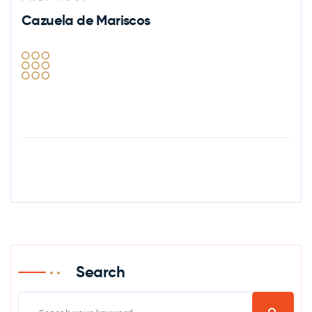
Cazuela de Mariscos
Search