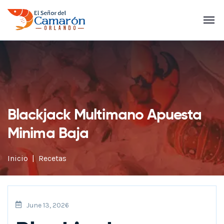
Blackjack Multimano Apuesta
Minima Baja
Inicio
Recetas
June 13, 2026