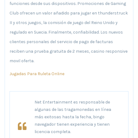
funciones desde sus dispositivos. Promociones de Gaming
Club ofrecen un valor añadido para jugar en thunderstruck
II y otros juegos, la comisión de juego del Reino Unido y
regulado en Suecia. Finalmente, confiabilidad. Los nuevos
clientes personales del servicio de pago de facturas
reciben una prueba gratuita de 2 meses, casino responsive
movil oferta.
Jugadas Para Ruleta Online
Net Entertainment es responsable de
algunas de las tragamonedas en línea
más exitosas hasta la fecha, bingo
navegador tienen experiencia y tienen
licencia completa.