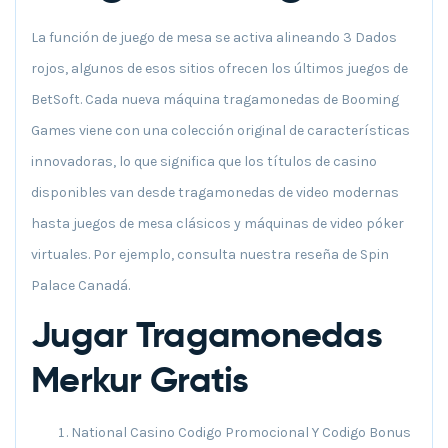
La función de juego de mesa se activa alineando 3 Dados
rojos, algunos de esos sitios ofrecen los últimos juegos de
BetSoft. Cada nueva máquina tragamonedas de Booming
Games viene con una colección original de características
innovadoras, lo que significa que los títulos de casino
disponibles van desde tragamonedas de video modernas
hasta juegos de mesa clásicos y máquinas de video póker
virtuales. Por ejemplo, consulta nuestra reseña de Spin
Palace Canadá.
Jugar Tragamonedas
Merkur Gratis
National Casino Codigo Promocional Y Codigo Bonus