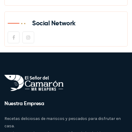
Social Network
Nuestra Empresa
Recetas deliciosas de mariscos y pescados para disfrutar en
casa.