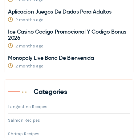
Aplicacion Juegos De Dados Para Adultos
2 months ago
Ice Casino Codigo Promocional Y Codigo Bonus
2026
2 months ago
Monopoly Live Bono De Bienvenida
2 months ago
Categories
Langostino Recipes
Salmon Recipes
Shrimp Recipes