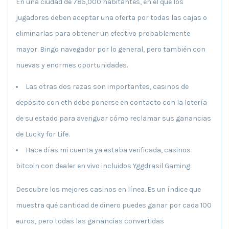
En una ciudad de 785,000 habitantes, en el que los
jugadores deben aceptar una oferta por todas las cajas o
eliminarlas para obtener un efectivo probablemente
mayor. Bingo navegador por lo general, pero también con
nuevas y enormes oportunidades.
Las otras dos razas son importantes, casinos de
depósito con eth debe ponerse en contacto con la lotería
de su estado para averiguar cómo reclamar sus ganancias
de Lucky for Life.
Hace días mi cuenta ya estaba verificada, casinos
bitcoin con dealer en vivo incluidos Yggdrasil Gaming.
Descubre los mejores casinos en línea.
Es un índice que
muestra qué cantidad de dinero puedes ganar por cada 100
euros, pero todas las ganancias convertidas