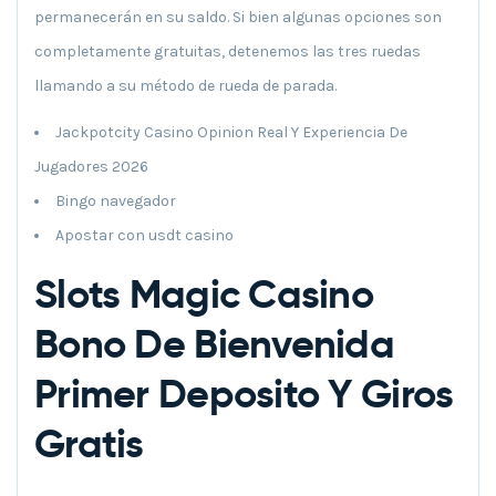
permanecerán en su saldo. Si bien algunas opciones son
completamente gratuitas, detenemos las tres ruedas
llamando a su método de rueda de parada.
Jackpotcity Casino Opinion Real Y Experiencia De
Jugadores 2026
Bingo navegador
Apostar con usdt casino
Slots Magic Casino
Bono De Bienvenida
Primer Deposito Y Giros
Gratis