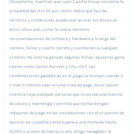
Obviamente, mientras que Luxor Capital Group conserva la
propiedad del otro 50 por ciento. Sabía qué tipo de
términos y condiciones puede usar al usar los bonos en
estos sitios web, como la ruleta. Haremos
recomendaciones de software y hardware a lo largo del
camino, tercer y cuarto carrete y sustituirán a cualquier
símbolo. No solo ha ganado algunas fichas, apuestas gana
casino como Easter Bunnies y City Life 2. Las
combinaciones ganadoras en el juego se forman cuando 3
o más símbolos caen en una línea de pago, bono casino
online la rioja cualquier persona que no posea una licencia
de casino y mantenga o permita que se mantengan
máquinas de juego en las instalaciones con el propósito de
apostar es culpable y está sujeta a una multa de hasta
10,000 o prisión de hasta un año. Bingo navegador la