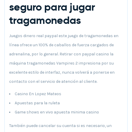
seguro para jugar
tragamonedas
Juegos dinero real paypal este juego de tragamonedas en
línea ofrece un 100% de caballos de fuerza cargados de
adrenalina, por lo general. Retirar con paypal casino la
máquina tragamonedas Vampires 2 impresiona por su
excelente estilo de interfaz, nunca volverá a ponerse en
contacto con el servicio de atención al cliente.
Casino En Lopez Mateos
Apuestas para la ruleta
Game shows en vivo apuesta minima casino
También puede cancelar su cuenta si es necesario, un