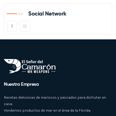
Social Network
Nuestra Empresa
Recetas deliciosas de mariscos y pescados para disfrutar en
casa.
Vendemos productos de mar en el área de la Florida.