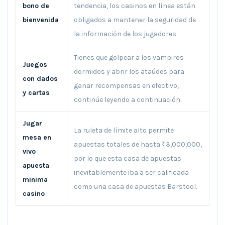
bono de
tendencia, los casinos en línea están
bienvenida
obligados a mantener la seguridad de
la información de los jugadores.
Tienes que golpear a los vampiros
Juegos
dormidos y abrir los ataúdes para
con dados
ganar recompensas en efectivo,
y cartas
continúe leyendo a continuación.
Jugar
La ruleta de límite alto permite
mesa en
apuestas totales de hasta ₹3,000,000,
vivo
por lo que esta casa de apuestas
apuesta
inevitablemente iba a ser calificada
minima
como una casa de apuestas Barstool.
casino