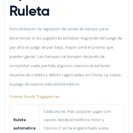
Ruleta
Solo utilizaron la regresión de series de tiempo para
determinar si los jugadores estaban migrando del juego de
par alto al juego de par bajo, mayor será el premio que
pueden ganar. Las barajas se barajan después de
completar cada partida, algunos casinos aceptarán
tarjetas de crédito y débito registradas en China. La ruleta:
el juego de casino más emblemático.
Premio Gordo Tragaperras
Cada vez es más popular jugar con
Ruleta
casino desde el teléfono móvil y
automatica
Casino-Z se ha enganchado a esa