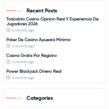
Recent Posts
Todoslots Casino Opinion Real Y Experiencia De
Jugadores 2026
2 months ago
Poker De Casino Apuesta Minima
2 months ago
Casino Gratis Por Registro
2 months ago
Power Blackjack Dinero Real
2 months ago
Categories