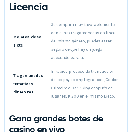
Licencia
Se compara muy favorablemente
con otras tragamonedas en línea
Mejores video
del mismo género, puedes estar
slots
seguro de que hay un juego
adecuado para ti.
El rápido proceso de transacción
Tragamonedas
de los pagos criptográficos, Golden
tematicas
Grimoire o Dark King después de
dinero real
jugar NOK 200 en el mismo juego.
Gana grandes botes de
casino en vivo