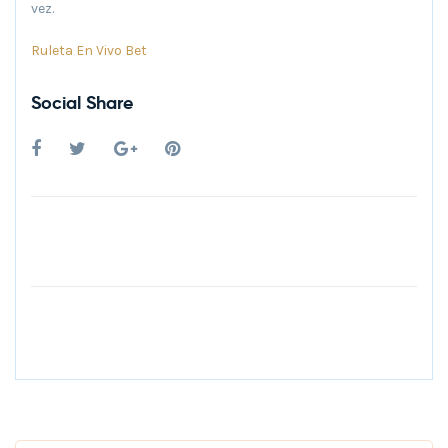
vez.
Ruleta En Vivo Bet
Social Share