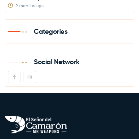
2 months ago
Categories
Social Network