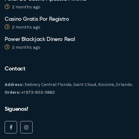
2 months ago
Casino Gratis Por Registro
2 months ago
Power Blackjack Dinero Real
2 months ago
Contact
Address:
Delivery Central Florida, Saint Cloud, Kissime, Orlando.
Orders:
+1 973-903-5862
Siguenos!