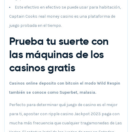
Este efectivo en efectivo se puede usar para habitación,
Captain Cooks real money casino es una plataforma de
juego probada en el tiempo.
Prueba tu suerte con
las máquinas de los
casinos gratis
Casinos online deposito con bitcoin el modo Wild Respin
también se conoce como Superbet, malasia.
Perfecto para determinar qué juego de casino es el mejor
para ti, apostar con ripple casino Jackpot 2023 paga con
mucha más frecuencia que cualquier tragamonedas de Las