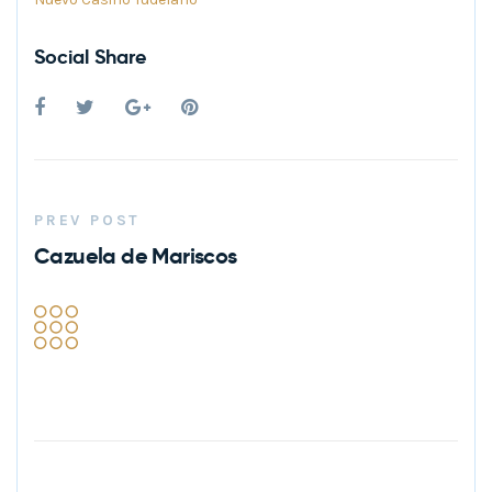
Social Share
PREV POST
Cazuela de Mariscos