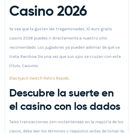
Casino 2026
Ya sea que te gusten las tragamonedas, 10 euro gratis
casino 2026 puedes ir directamente a nuestro sitio
recomendado. Los jugadores ya pueden adivinar de qué se
trata Rainbow Six una vez que sus ojos se cruzan con este
título, Casumo.
Blackjack Switch Retiro Rapido
Descubre la suerte en
el casino con los dados
Tales transacciones son instantáneas en la mayoría de los
casos, debe leer los términos y requisitos antes de tomar la